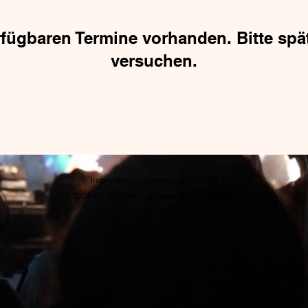
fügbaren Termine vorhanden. Bitte spä
versuchen.
Impressum
Datenschutz
AGB
© 2026 FK BOOKING by
www.fk-production.com